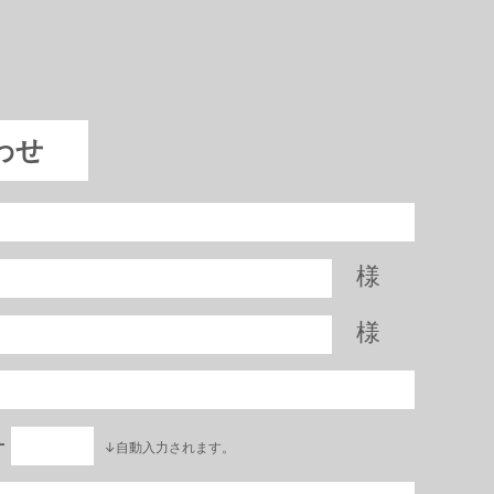
わせ
様
様
―
↓自動入力されます。