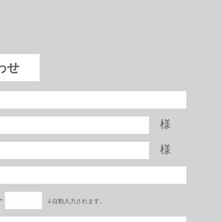
わせ
様
様
―
↓自動入力されます。