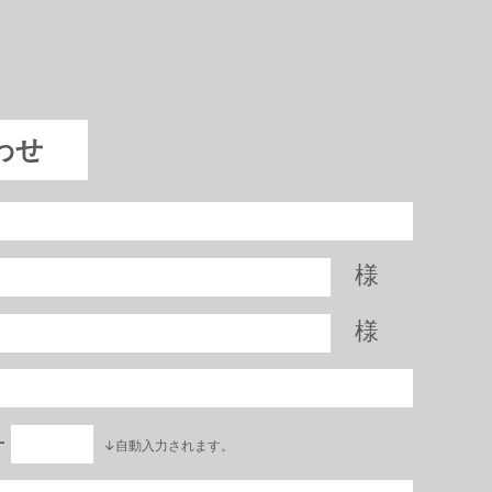
わせ
様
様
―
↓自動入力されます。